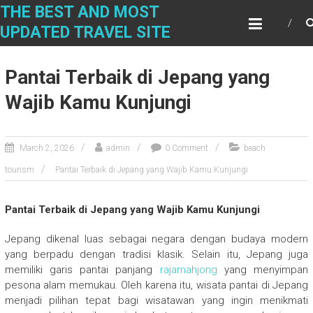
Skip
THE BEST AND MOST
to
UPDATED TRAVEL SITE
content
Pantai Terbaik di Jepang yang
Wajib Kamu Kunjungi
March 2, 2026
admin
0 Comment
beach
tourism
Pantai Terbaik di Jepang yang Wajib Kamu Kunjungi
Pantai Terbaik di Jepang yang Wajib Kamu Kunjungi
Jepang dikenal luas sebagai negara dengan budaya modern
yang berpadu dengan tradisi klasik. Selain itu, Jepang juga
memiliki garis pantai panjang
rajamahjong
yang menyimpan
pesona alam memukau. Oleh karena itu, wisata pantai di Jepang
menjadi pilihan tepat bagi wisatawan yang ingin menikmati