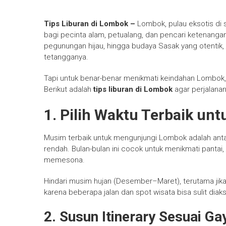
Tips Liburan di Lombok –
Lombok, pulau eksotis di 
bagi pecinta alam, petualang, dan pencari ketenangan. 
pegunungan hijau, hingga budaya Sasak yang otenti
tetangganya.
Tapi untuk benar-benar menikmati keindahan Lombok, 
Berikut adalah
tips liburan di Lombok
agar perjalana
1. Pilih Waktu Terbaik un
Musim terbaik untuk mengunjungi Lombok adalah ant
rendah. Bulan-bulan ini cocok untuk menikmati pantai, 
memesona.
Hindari musim hujan (Desember–Maret), terutama ji
karena beberapa jalan dan spot wisata bisa sulit diak
2. Susun Itinerary Sesuai G