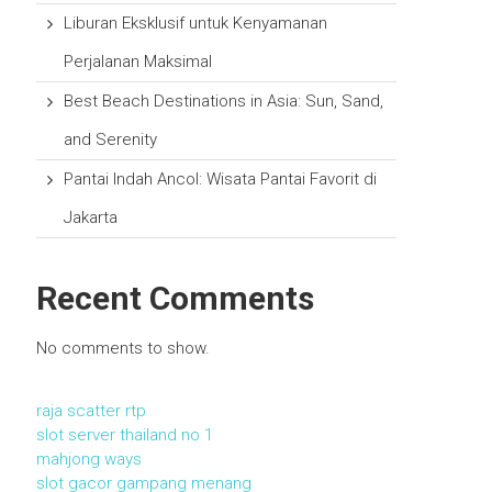
Liburan Eksklusif untuk Kenyamanan
Perjalanan Maksimal
Best Beach Destinations in Asia: Sun, Sand,
and Serenity
Pantai Indah Ancol: Wisata Pantai Favorit di
Jakarta
Recent Comments
No comments to show.
raja scatter rtp
slot server thailand no 1
mahjong ways
slot gacor gampang menang