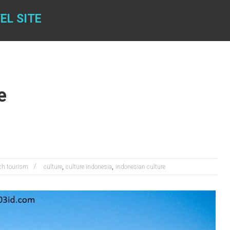
EL SITE
e
,
,
ch tourism
culture
culture indonesia
indonesian culture