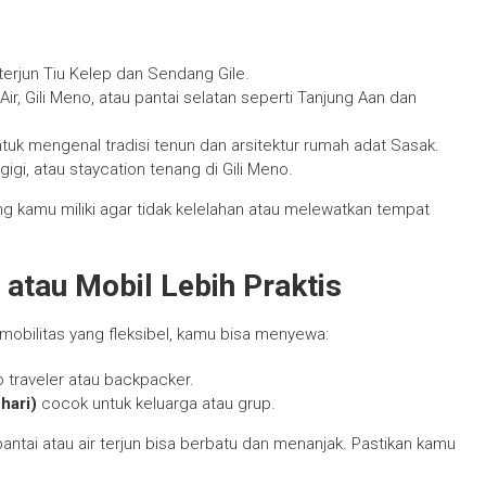
 terjun Tiu Kelep dan Sendang Gile.
 Air, Gili Meno, atau pantai selatan seperti Tanjung Aan dan
tuk mengenal tradisi tenun dan arsitektur rumah adat Sasak.
gigi, atau staycation tenang di Gili Meno.
 kamu miliki agar tidak kelelahan atau melewatkan tempat
 atau Mobil Lebih Praktis
obilitas yang fleksibel, kamu bisa menyewa:
 traveler atau backpacker.
hari)
cocok untuk keluarga atau grup.
pantai atau air terjun bisa berbatu dan menanjak. Pastikan kamu