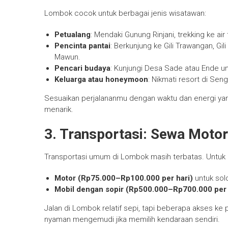
Lombok cocok untuk berbagai jenis wisatawan:
Petualang
: Mendaki Gunung Rinjani, trekking ke air
Pencinta pantai
: Berkunjung ke Gili Trawangan, Gili
Mawun.
Pencari budaya
: Kunjungi Desa Sade atau Ende un
Keluarga atau honeymoon
: Nikmati resort di Seng
Sesuaikan perjalananmu dengan waktu dan energi yang
menarik.
3. Transportasi: Sewa Motor
Transportasi umum di Lombok masih terbatas. Untuk m
Motor (Rp75.000–Rp100.000 per hari)
untuk solo
Mobil dengan sopir (Rp500.000–Rp700.000 per 
Jalan di Lombok relatif sepi, tapi beberapa akses ke 
nyaman mengemudi jika memilih kendaraan sendiri.